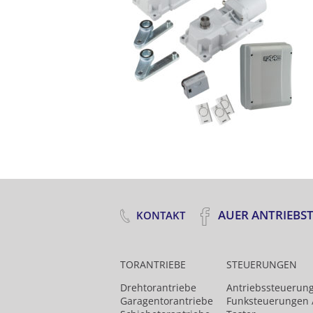
AUER ANTRIEBS
KONTAKT
TORANTRIEBE
STEUERUNGEN
Drehtor­antriebe
Antriebs­steuerun
Garagentorantriebe
Funk­steuerungen 