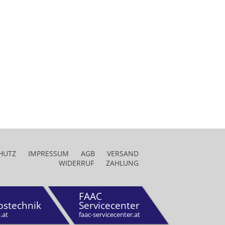
HUTZ
IMPRESSUM
AGB
VERSAND
WIDERRUF
ZAHLUNG
FAAC
bstechnik
Servicecenter
.at
faac-servicecenter.at