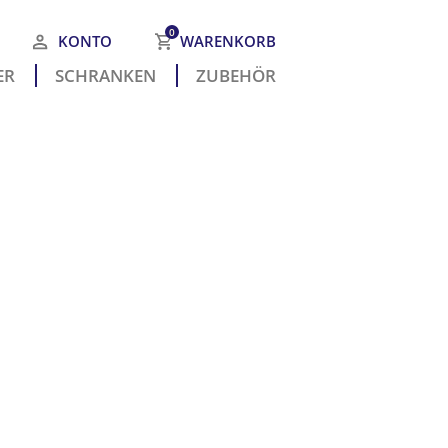
0
KONTO
WARENKORB
R­
SCHRANKEN
ZUBEHÖR
 befinden sich keine Produkte
m Warenkorb.