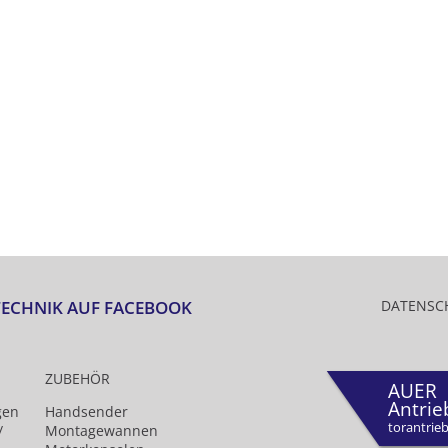
TECHNIK AUF FACEBOOK
DATENSC
ZUBEHÖR
AUER
Antrie
gen
Handsender
torantrieb
/
Montagewannen