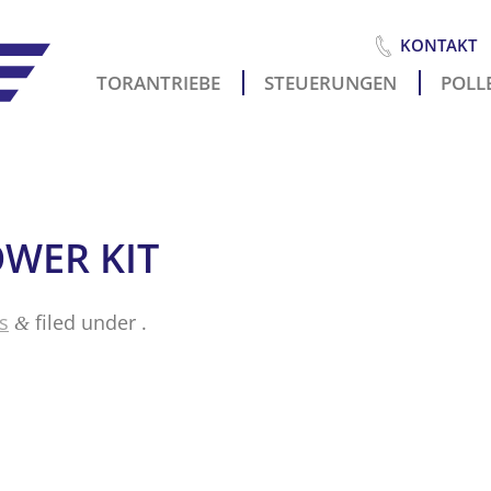
KONTAKT
TORANTRIEBE
STEUERUNGEN
POLLE
Es
i
WER KIT
s
filed under .
&