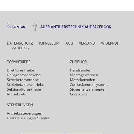
AUER ANTRIEBSTECHNIK AUF FACEBOOK
KONTAKT
DATENSCHUTZ
IMPRESSUM
AGB
VERSAND
WIDERRUF
ZAHLUNG
TORANTRIEBE
ZUBEHÖR
Drehtor­antriebe
Handsender
Garagentorantriebe
Montagewannen
Schiebetorantriebe
Motorkonsolen
Schiebefalt­torantriebe
Zutrittskontrollsysteme
Sektionaltorantriebe
Sicherheits­elemente
Antriebsets
Ersatzteile
STEUERUNGEN
Antriebs­steuerungen
Funk­steuerungen / Taster