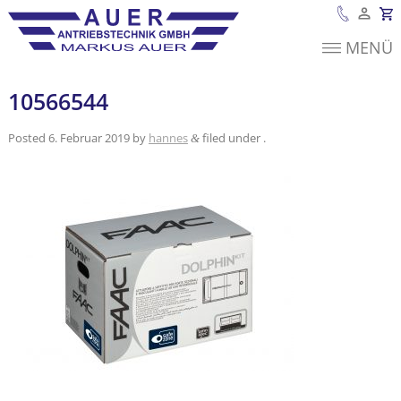
MENÜ
Es befinden sich
keine Produkte im
Warenkorb.
10566544
Posted
6. Februar 2019
by
hannes
filed under .
&