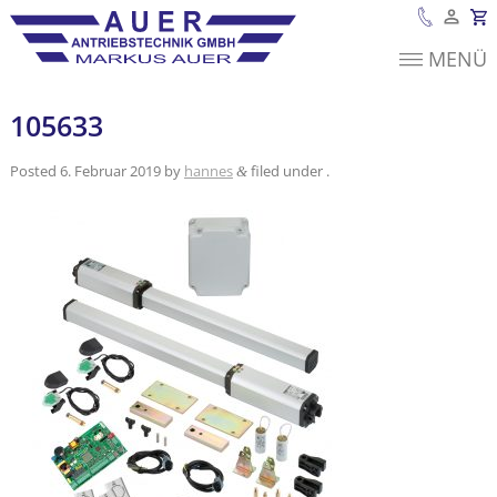
MENÜ
Es befinden sich
keine Produkte im
Warenkorb.
105633
Posted
6. Februar 2019
by
hannes
filed under .
&