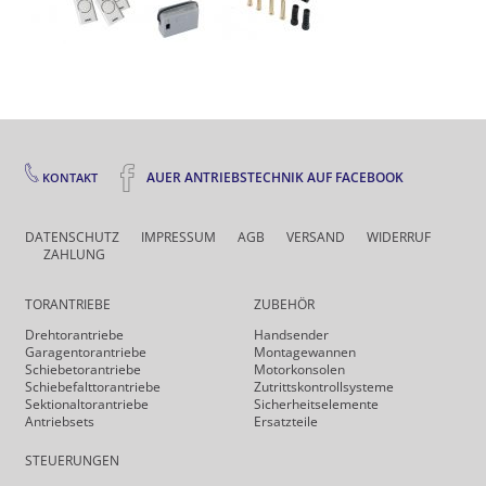
AUER ANTRIEBSTECHNIK AUF FACEBOOK
KONTAKT
DATENSCHUTZ
IMPRESSUM
AGB
VERSAND
WIDERRUF
ZAHLUNG
TORANTRIEBE
ZUBEHÖR
Drehtor­antriebe
Handsender
Garagentorantriebe
Montagewannen
Schiebetorantriebe
Motorkonsolen
Schiebefalt­torantriebe
Zutrittskontrollsysteme
Sektionaltorantriebe
Sicherheits­elemente
Antriebsets
Ersatzteile
STEUERUNGEN