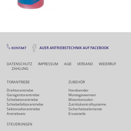
AUER ANTRIEBSTECHNIK AUF FACEBOOK
KONTAKT
DATENSCHUTZ
IMPRESSUM
AGB
VERSAND
WIDERRUF
ZAHLUNG
TORANTRIEBE
ZUBEHÖR
Drehtor­antriebe
Handsender
Garagentorantriebe
Montagewannen
Schiebetorantriebe
Motorkonsolen
Schiebefalt­torantriebe
Zutrittskontrollsysteme
Sektionaltorantriebe
Sicherheits­elemente
Antriebsets
Ersatzteile
STEUERUNGEN