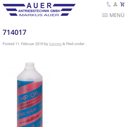
MENÜ
Es befinden sich
keine Produkte im
Warenkorb.
714017
Posted
11. Februar 2019
by
hannes
filed under .
&