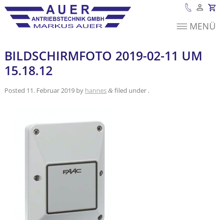
MENÜ
Es befinden sich
keine Produkte im
Warenkorb.
BILDSCHIRMFOTO 2019-02-11 UM
15.18.12
Posted
11. Februar 2019
by
hannes
filed under .
&