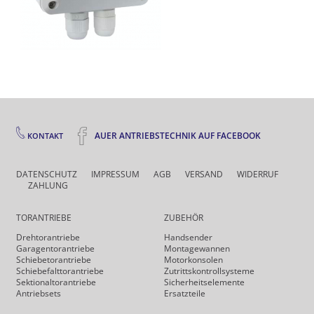
AUER ANTRIEBSTECHNIK AUF FACEBOOK
KONTAKT
DATENSCHUTZ
IMPRESSUM
AGB
VERSAND
WIDERRUF
ZAHLUNG
TORANTRIEBE
ZUBEHÖR
Drehtor­antriebe
Handsender
Garagentorantriebe
Montagewannen
Schiebetorantriebe
Motorkonsolen
Schiebefalt­torantriebe
Zutrittskontrollsysteme
Sektionaltorantriebe
Sicherheits­elemente
Antriebsets
Ersatzteile