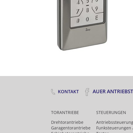
AUER ANTRIEBS
KONTAKT
TORANTRIEBE
STEUERUNGEN
Drehtor­antriebe
Antriebs­steuerun
Garagentorantriebe
Funk­steuerungen 