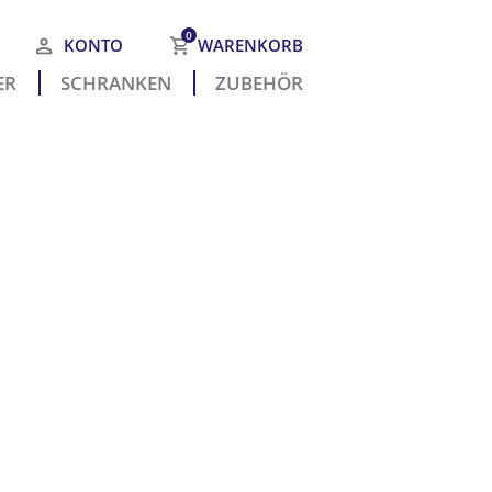
0
KONTO
WARENKORB
R­
SCHRANKEN
ZUBEHÖR
 befinden sich keine Produkte
m Warenkorb.