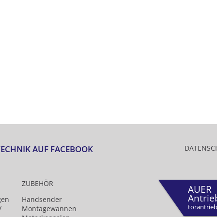
TECHNIK AUF FACEBOOK
DATENSC
ZUBEHÖR
AUER
Antrie
gen
Handsender
torantrieb
/
Montagewannen