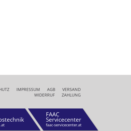
HUTZ
IMPRESSUM
AGB
VERSAND
WIDERRUF
ZAHLUNG
FAAC
bstechnik
Servicecenter
.at
faac-servicecenter.at