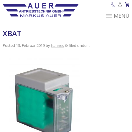
MENÜ
Es befinden sich
keine Produkte im
Warenkorb.
XBAT
Posted
13. Februar 2019
by
hannes
filed under .
&