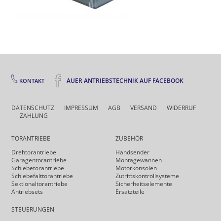
AUER ANTRIEBSTECHNIK AUF FACEBOOK
KONTAKT
DATENSCHUTZ
IMPRESSUM
AGB
VERSAND
WIDERRUF
ZAHLUNG
TORANTRIEBE
ZUBEHÖR
Drehtor­antriebe
Handsender
Garagentorantriebe
Montagewannen
Schiebetorantriebe
Motorkonsolen
Schiebefalt­torantriebe
Zutrittskontrollsysteme
Sektionaltorantriebe
Sicherheits­elemente
Antriebsets
Ersatzteile
STEUERUNGEN