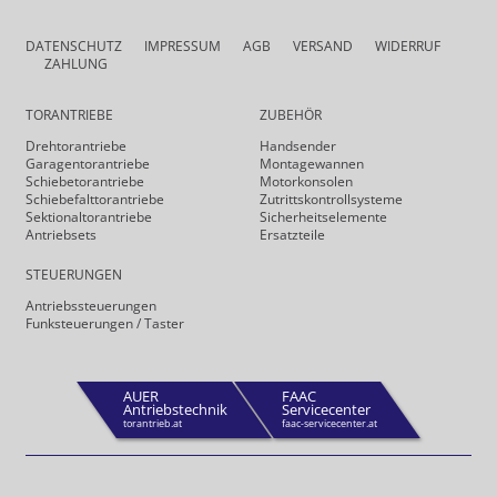
DATENSCHUTZ
IMPRESSUM
AGB
VERSAND
WIDERRUF
ZAHLUNG
TORANTRIEBE
ZUBEHÖR
Drehtor­antriebe
Handsender
Garagentorantriebe
Montagewannen
Schiebetorantriebe
Motorkonsolen
Schiebefalt­torantriebe
Zutrittskontrollsysteme
Sektionaltorantriebe
Sicherheits­elemente
Antriebsets
Ersatzteile
STEUERUNGEN
Antriebs­steuerungen
Funk­steuerungen / Taster
AUER
FAAC
Antriebstechnik
Servicecenter
torantrieb.at
faac-servicecenter.at