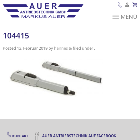
MENÜ
Es befinden sich
keine Produkte im
Warenkorb.
104415
Posted
13. Februar 2019
by
hannes
filed under .
&
AUER ANTRIEBSTECHNIK AUF FACEBOOK
KONTAKT