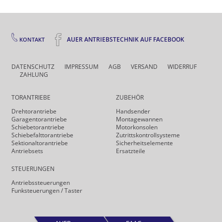
AUER ANTRIEBSTECHNIK AUF FACEBOOK
KONTAKT
DATENSCHUTZ
IMPRESSUM
AGB
VERSAND
WIDERRUF
ZAHLUNG
TORANTRIEBE
ZUBEHÖR
Drehtor­antriebe
Handsender
Garagentorantriebe
Montagewannen
Schiebetorantriebe
Motorkonsolen
Schiebefalt­torantriebe
Zutrittskontrollsysteme
Sektionaltorantriebe
Sicherheits­elemente
Antriebsets
Ersatzteile
STEUERUNGEN
Antriebs­steuerungen
Funk­steuerungen / Taster