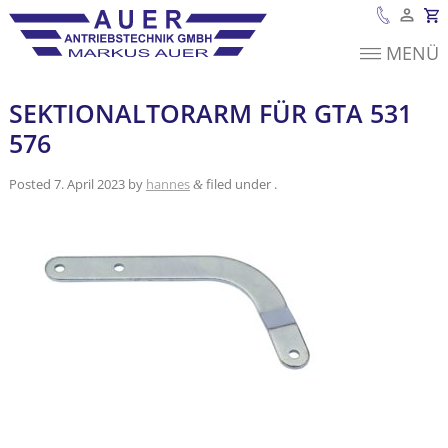
MENÜ
Es befinden sich
keine Produkte im
Warenkorb.
SEKTIONALTORARM FÜR GTA 531
576
Posted
7. April 2023
by
hannes
filed under .
&