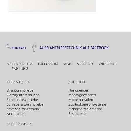
AUER ANTRIEBSTECHNIK AUF FACEBOOK
KONTAKT
DATENSCHUTZ
IMPRESSUM
AGB
VERSAND
WIDERRUF
ZAHLUNG
TORANTRIEBE
ZUBEHÖR
Drehtor­antriebe
Handsender
Garagentorantriebe
Montagewannen
Schiebetorantriebe
Motorkonsolen
Schiebefalt­torantriebe
Zutrittskontrollsysteme
Sektionaltorantriebe
Sicherheits­elemente
Antriebsets
Ersatzteile
STEUERUNGEN