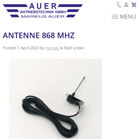
MENÜ
Es befinden sich
keine Produkte im
Warenkorb.
ANTENNE 868 MHZ
Posted
7. April 2023
by
hannes
filed under .
&