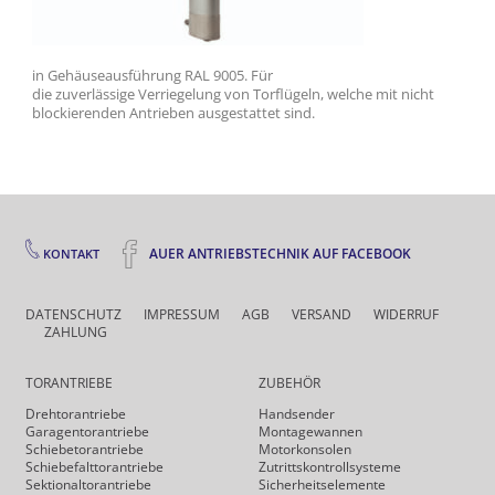
in Gehäuseausführung RAL 9005. Für
die zuverlässige Verriegelung von Torflügeln, welche mit nicht
blockierenden Antrieben ausgestattet sind.
AUER ANTRIEBSTECHNIK AUF FACEBOOK
KONTAKT
DATENSCHUTZ
IMPRESSUM
AGB
VERSAND
WIDERRUF
ZAHLUNG
TORANTRIEBE
ZUBEHÖR
Drehtor­antriebe
Handsender
Garagentorantriebe
Montagewannen
Schiebetorantriebe
Motorkonsolen
Schiebefalt­torantriebe
Zutrittskontrollsysteme
Sektionaltorantriebe
Sicherheits­elemente