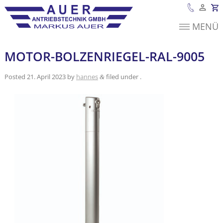
MENÜ
Es befinden sich
keine Produkte im
Warenkorb.
MOTOR-BOLZENRIEGEL-RAL-9005
Posted
21. April 2023
by
hannes
filed under .
&