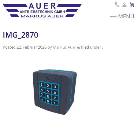
MENÜ
Es befinden sich
keine Produkte im
Warenkorb.
IMG_2870
Posted
22. Februar 2026
by
Markus Auer
filed under .
&