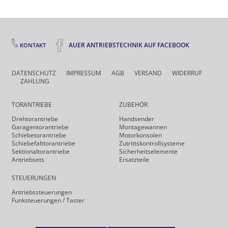
AUER ANTRIEBSTECHNIK AUF FACEBOOK
KONTAKT
DATENSCHUTZ
IMPRESSUM
AGB
VERSAND
WIDERRUF
ZAHLUNG
TORANTRIEBE
ZUBEHÖR
Drehtor­antriebe
Handsender
Garagentorantriebe
Montagewannen
Schiebetorantriebe
Motorkonsolen
Schiebefalt­torantriebe
Zutrittskontrollsysteme
Sektionaltorantriebe
Sicherheits­elemente
Antriebsets
Ersatzteile
STEUERUNGEN
Antriebs­steuerungen
Funk­steuerungen / Taster