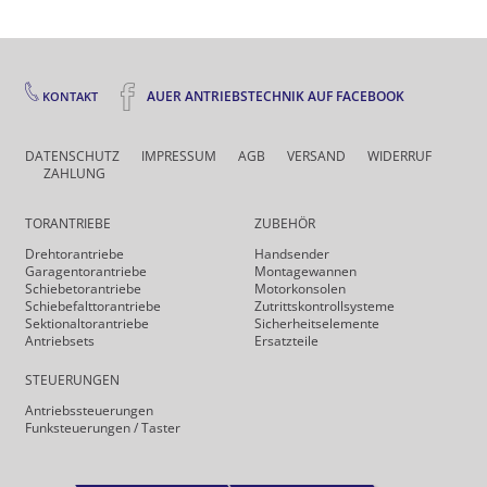
AUER ANTRIEBSTECHNIK AUF FACEBOOK
KONTAKT
DATENSCHUTZ
IMPRESSUM
AGB
VERSAND
WIDERRUF
ZAHLUNG
TORANTRIEBE
ZUBEHÖR
Drehtor­antriebe
Handsender
Garagentorantriebe
Montagewannen
Schiebetorantriebe
Motorkonsolen
Schiebefalt­torantriebe
Zutrittskontrollsysteme
Sektionaltorantriebe
Sicherheits­elemente
Antriebsets
Ersatzteile
STEUERUNGEN
Antriebs­steuerungen
Funk­steuerungen / Taster