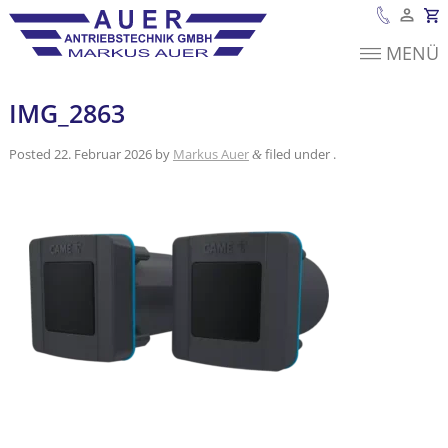
MENÜ
Es befinden sich
keine Produkte im
Warenkorb.
IMG_2863
Posted
22. Februar 2026
by
Markus Auer
filed under .
&