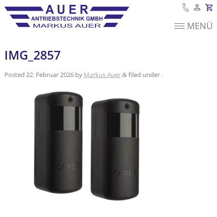
MENÜ
Es befinden sich
keine Produkte im
Warenkorb.
IMG_2857
Posted
22. Februar 2026
by
Markus Auer
filed under .
&