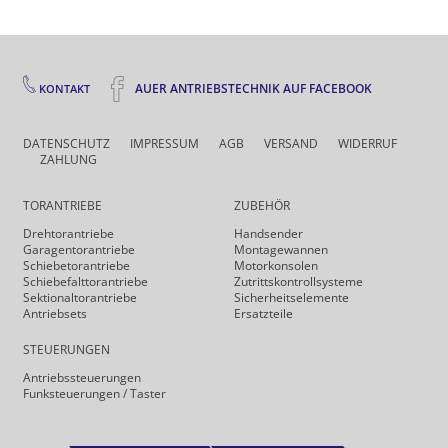
AUER ANTRIEBSTECHNIK AUF FACEBOOK
KONTAKT
DATENSCHUTZ
IMPRESSUM
AGB
VERSAND
WIDERRUF
ZAHLUNG
TORANTRIEBE
ZUBEHÖR
Drehtor­antriebe
Handsender
Garagentorantriebe
Montagewannen
Schiebetorantriebe
Motorkonsolen
Schiebefalt­torantriebe
Zutrittskontrollsysteme
Sektionaltorantriebe
Sicherheits­elemente
Antriebsets
Ersatzteile
STEUERUNGEN
Antriebs­steuerungen
Funk­steuerungen / Taster