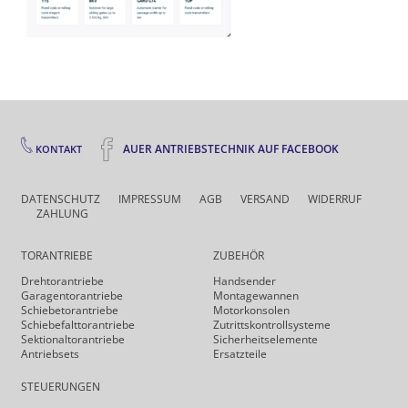
AUER ANTRIEBSTECHNIK AUF FACEBOOK
KONTAKT
DATENSCHUTZ
IMPRESSUM
AGB
VERSAND
WIDERRUF
ZAHLUNG
TORANTRIEBE
ZUBEHÖR
Drehtor­antriebe
Handsender
Garagentorantriebe
Montagewannen
Schiebetorantriebe
Motorkonsolen
Schiebefalt­torantriebe
Zutrittskontrollsysteme
Sektionaltorantriebe
Sicherheits­elemente
Antriebsets
Ersatzteile
STEUERUNGEN