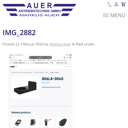
MENÜ
Es befinden sich
keine Produkte im
Warenkorb.
IMG_2882
Posted
22. Februar 2026
by
Markus Auer
filed under .
&