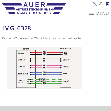
MENÜ
Es befinden sich
keine Produkte im
Warenkorb.
IMG_6328
Posted
22. Februar 2026
by
Markus Auer
filed under .
&