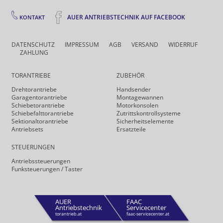
AUER ANTRIEBSTECHNIK AUF FACEBOOK
KONTAKT
DATENSCHUTZ
IMPRESSUM
AGB
VERSAND
WIDERRUF
ZAHLUNG
TORANTRIEBE
ZUBEHÖR
Drehtor­antriebe
Handsender
Garagentorantriebe
Montagewannen
Schiebetorantriebe
Motorkonsolen
Schiebefalt­torantriebe
Zutrittskontrollsysteme
Sektionaltorantriebe
Sicherheits­elemente
Antriebsets
Ersatzteile
STEUERUNGEN
Antriebs­steuerungen
Funk­steuerungen / Taster
AUER
FAAC
Antriebstechnik
Servicecenter
torantrieb.at
faac-servicecenter.at