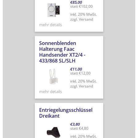
€
85,00
statt
€
102,00
inkl. 20% MwSt.
zzgl. Versand
mehr details
Sonnenblenden
Halterung Faac
Handsender XT2/4 -
433/868 SL/SLH
€
11,00
statt
€
12,00
inkl. 20% MwSt.
zzgl. Versand
mehr details
Entriegelungsschlüssel
Dreikant
€
3,80
statt
€
4,80
inkl. 20% MwSt.