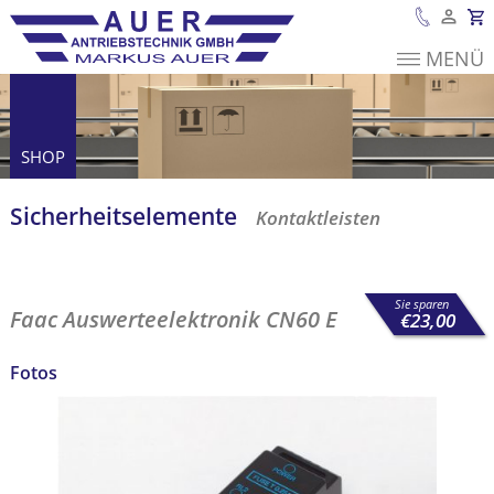
MENÜ
Es befinden sich
keine Produkte im
Warenkorb.
SHOP
Sicherheits­elemente
Kontaktleisten
Faac
Auswerteelektronik CN60 E
Sie sparen
Faac Auswerteelektronik CN60 E
€
23,00
Fotos