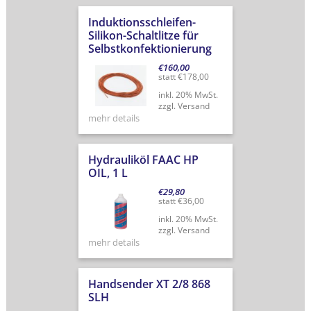
Induktionsschleifen-
Silikon-Schaltlitze für
Selbstkonfektionierung
€
160,00
statt
€
178,00
inkl. 20% MwSt.
zzgl. Versand
mehr details
Hydrauliköl FAAC HP
OIL, 1 L
€
29,80
statt
€
36,00
inkl. 20% MwSt.
zzgl. Versand
mehr details
Handsender XT 2/8 868
SLH