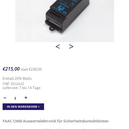
<
>
€
215,00
statt
€
238,00
Enthält 20% MwSt.
zzgl.
Versand
Lieferzeit: 7 bis 14 Tage
–
+
ANZAHL
IN DEN WARENKORB
FAAC CN60 Auswertelektronik für Sicherheitskontaktleisten