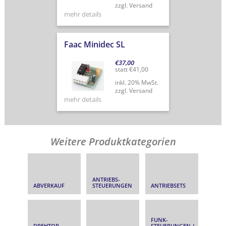
zzgl. Versand
mehr details
Faac Minidec SL
€
37,00
statt
€
41,00
inkl. 20% MwSt.
zzgl. Versand
mehr details
Weitere Produktkategorien
ANTRIEBS­
ABVERKAUF
STEUERUNGEN
ANTRIEBSETS
FUNK­
DREHTOR­
STEUERUNGEN /