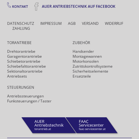
AUER ANTRIEBSTECHNIK AUF FACEBOOK
KONTAKT
DATENSCHUTZ
IMPRESSUM
AGB
VERSAND
WIDERRUF
ZAHLUNG
TORANTRIEBE
ZUBEHÖR
Drehtor­antriebe
Handsender
Garagentorantriebe
Montagewannen
Schiebetorantriebe
Motorkonsolen
Schiebefalt­torantriebe
Zutrittskontrollsysteme
Sektionaltorantriebe
Sicherheits­elemente
Antriebsets
Ersatzteile
STEUERUNGEN
Antriebs­steuerungen
Funk­steuerungen / Taster
AUER
FAAC
Antriebstechnik
Servicecenter
torantrieb.at
faac-servicecenter.at