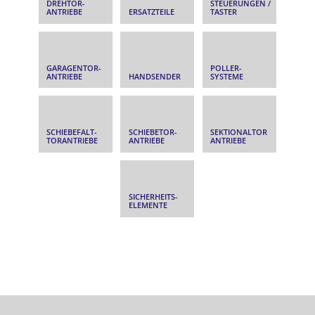
DREHTOR­
STEUERUNGEN /
ANTRIEBE
ERSATZTEILE
TASTER
GARAGENTOR­
POLLER­
ANTRIEBE
HANDSENDER
SYSTEME
SCHIEBEFALT­
SCHIEBETOR­
SEKTIONALTOR
TORANTRIEBE
ANTRIEBE
ANTRIEBE
SICHERHEITS­
ELEMENTE