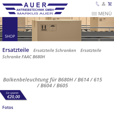
MENÜ
Es befinden sich
keine Produkte im
Warenkorb.
SHOP
Ersatzteile
Ersatzteile Schranken
Ersatzteile
Schranke FAAC B680H
Balkenbeleuchtung für B680H / B614 /
615 / B604 / B605
Balkenbeleuchtung für B680H / B614 / 615
/ B604 / B605
Sie sparen
€
20,00
Fotos