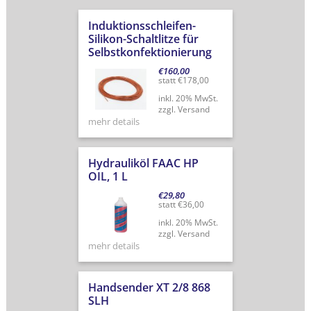
Induktionsschleifen-
Silikon-Schaltlitze für
Selbstkonfektionierung
€
160,00
statt
€
178,00
inkl. 20% MwSt.
zzgl. Versand
mehr details
Hydrauliköl FAAC HP
OIL, 1 L
€
29,80
statt
€
36,00
inkl. 20% MwSt.
zzgl. Versand
mehr details
Handsender XT 2/8 868
SLH