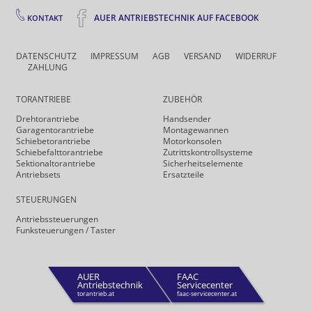
AUER ANTRIEBSTECHNIK AUF FACEBOOK
KONTAKT
DATENSCHUTZ
IMPRESSUM
AGB
VERSAND
WIDERRUF
ZAHLUNG
TORANTRIEBE
ZUBEHÖR
Drehtor­antriebe
Handsender
Garagentorantriebe
Montagewannen
Schiebetorantriebe
Motorkonsolen
Schiebefalt­torantriebe
Zutrittskontrollsysteme
Sektionaltorantriebe
Sicherheits­elemente
Antriebsets
Ersatzteile
STEUERUNGEN
Antriebs­steuerungen
Funk­steuerungen / Taster
AUER
FAAC
Antriebstechnik
Servicecenter
torantrieb.at
faac-servicecenter.at