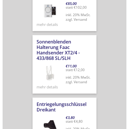
€
85,00
statt
€
102,00
inkl. 20% MwSt.
zzgl. Versand
mehr details
Sonnenblenden
Halterung Faac
Handsender XT2/4 -
433/868 SL/SLH
€
11,00
statt
€
12,00
inkl. 20% MwSt.
zzgl. Versand
mehr details
Entriegelungsschlüssel
Dreikant
€
3,80
statt
€
4,80
inkl. 20% MwSt.