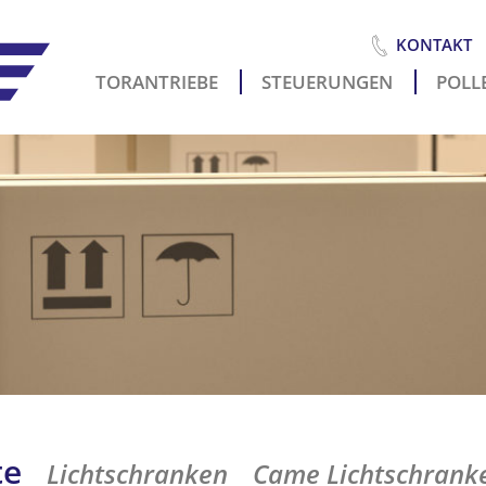
KONTAKT
TORANTRIEBE
STEUERUNGEN
POLLE
Es
i
te
Lichtschranken
Came Lichtschrank