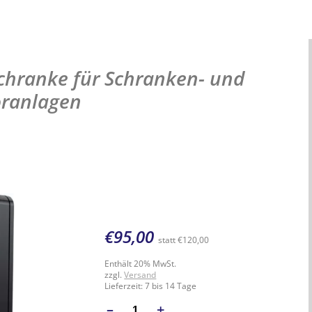
chranke für Schranken- und
oranlagen
€
95,00
statt
€
120,00
Enthält 20% MwSt.
zzgl.
Versand
Lieferzeit: 7 bis 14 Tage
–
+
ANZAHL