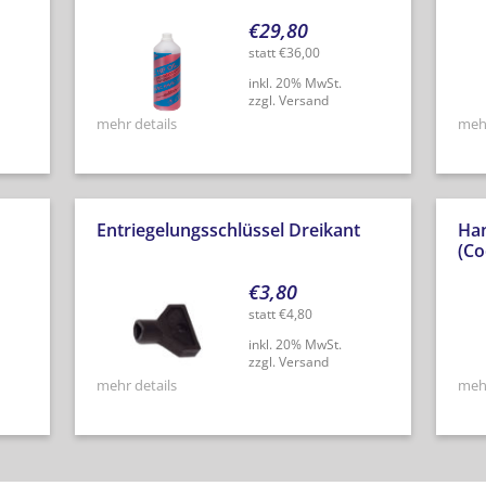
€
29,80
statt
€
36,00
inkl. 20% MwSt.
zzgl. Versand
mehr details
mehr
Entriegelungsschlüssel Dreikant
Ha
(Co
€
3,80
statt
€
4,80
inkl. 20% MwSt.
zzgl. Versand
mehr details
mehr