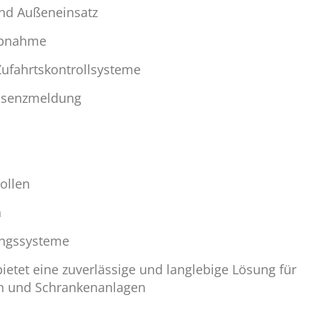
und Außeneinsatz
iebnahme
 Zufahrtskontrollsysteme
räsenzmeldung
ollen
n
ungssysteme
ietet eine zuverlässige und langlebige Lösung für
en und Schrankenanlagen