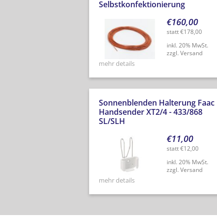
Selbstkonfektionierung
€
160,00
statt
€
178,00
inkl. 20% MwSt.
zzgl. Versand
mehr details
Sonnenblenden Halterung Faac
Handsender XT2/4 - 433/868
SL/SLH
€
11,00
statt
€
12,00
inkl. 20% MwSt.
zzgl. Versand
mehr details