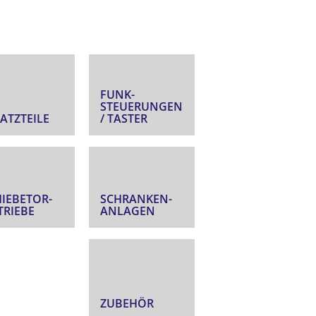
FUNK­
STEUERUNGEN
ATZTEILE
/ TASTER
IEBETOR­
SCHRANKEN­
TRIEBE
ANLAGEN
ZUBEHÖR