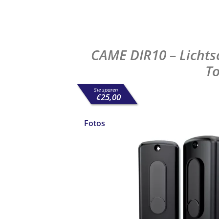
Schranken- und Toranlagen
CAME DIR10 – Lichts
T
Sie sparen
€
25,00
Fotos