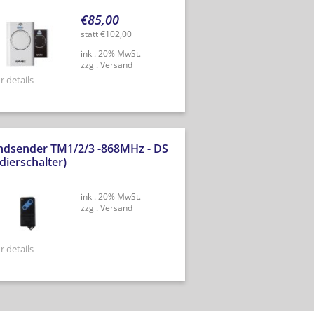
€
85,00
statt
€
102,00
inkl. 20% MwSt.
zzgl. Versand
 details
ndsender TM1/2/3 -868MHz - DS
dierschalter)
inkl. 20% MwSt.
zzgl. Versand
 details