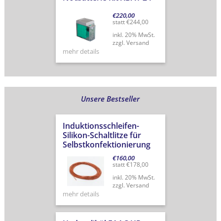
€
220,00
statt
€
244,00
inkl. 20% MwSt.
zzgl. Versand
mehr details
Unsere Bestseller
Induktionsschleifen-
Silikon-Schaltlitze für
Selbstkonfektionierung
€
160,00
statt
€
178,00
inkl. 20% MwSt.
zzgl. Versand
mehr details