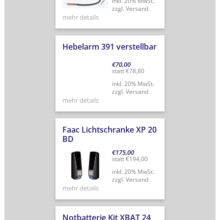
inkl. 20% MwSt.
zzgl. Versand
mehr details
Hebelarm 391 verstellbar
€
70,00
statt
€
78,80
inkl. 20% MwSt.
zzgl. Versand
mehr details
Faac Lichtschranke XP 20
BD
€
175,00
statt
€
194,00
inkl. 20% MwSt.
zzgl. Versand
mehr details
Notbatterie Kit XBAT 24