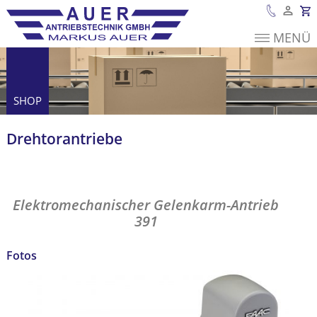
MENÜ
Es befinden sich
keine Produkte im
Warenkorb.
SHOP
Drehtor­antriebe
Elektromechanischer Gelenkarm-Antrieb
391
Elektromechanischer Gelenkarm-Antrieb
391
Fotos