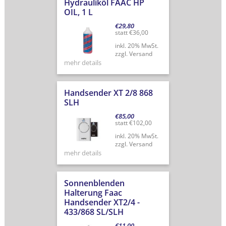
Hydrauliköl FAAC HP
OIL, 1 L
€
29,80
statt
€
36,00
inkl. 20% MwSt.
zzgl. Versand
mehr details
Handsender XT 2/8 868
SLH
€
85,00
statt
€
102,00
inkl. 20% MwSt.
zzgl. Versand
mehr details
Sonnenblenden
Halterung Faac
Handsender XT2/4 -
433/868 SL/SLH
€
11,00