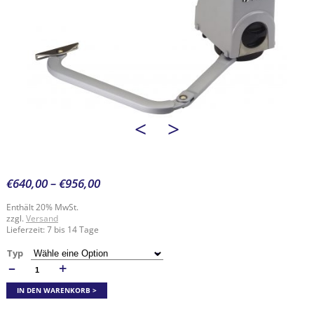
<
>
€
640,00
–
€
956,00
Enthält 20% MwSt.
zzgl.
Versand
Lieferzeit: 7 bis 14 Tage
Typ
–
+
ANZAHL
IN DEN WARENKORB