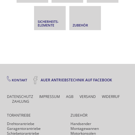
SICHERHEITS­
ELEMENTE
ZUBEHÖR
AUER ANTRIEBSTECHNIK AUF FACEBOOK
KONTAKT
DATENSCHUTZ
IMPRESSUM
AGB
VERSAND
WIDERRUF
ZAHLUNG
TORANTRIEBE
ZUBEHÖR
Drehtor­antriebe
Handsender
Garagentorantriebe
Montagewannen
Schiebetorantriebe
Motorkonsolen