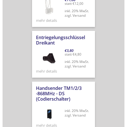
statt
€
12,00
inkl. 20% MwSt.
zzgl. Versand
mehr details
Entriegelungsschlüssel
Dreikant
€
3,80
statt
€
4,80
inkl. 20% MwSt.
zzgl. Versand
mehr details
Handsender TM1/2/3
-868MHz - DS
(Codierschalter)
inkl. 20% MwSt.
zzgl. Versand
mehr details