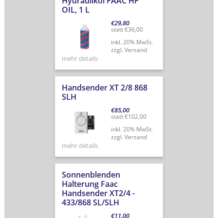
Hydrauliköl FAAC HP
OIL, 1 L
€
29,80
statt
€
36,00
inkl. 20% MwSt.
zzgl. Versand
mehr details
Handsender XT 2/8 868
SLH
€
85,00
statt
€
102,00
inkl. 20% MwSt.
zzgl. Versand
mehr details
Sonnenblenden
Halterung Faac
Handsender XT2/4 -
433/868 SL/SLH
€
11,00