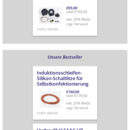
€
95,00
statt
€
105,00
inkl. 20% MwSt.
zzgl. Versand
mehr details
Unsere Bestseller
Induktionsschleifen-
Silikon-Schaltlitze für
Selbstkonfektionierung
€
160,00
statt
€
178,00
inkl. 20% MwSt.
zzgl. Versand
mehr details