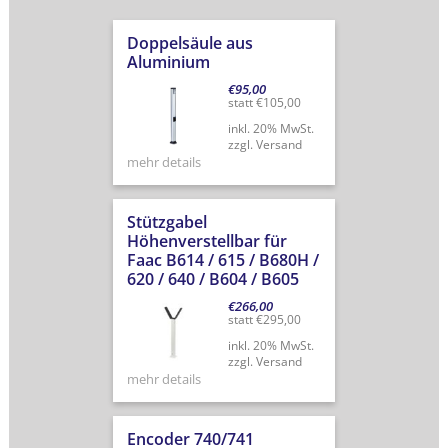
Doppelsäule aus
Aluminium
€
95,00
statt
€
105,00
inkl. 20% MwSt.
zzgl. Versand
mehr details
Stützgabel
Höhenverstellbar für
Faac B614 / 615 / B680H /
620 / 640 / B604 / B605
€
266,00
statt
€
295,00
inkl. 20% MwSt.
zzgl. Versand
mehr details
Encoder 740/741