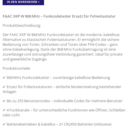
IN DEN WARENKORB
FAAC XKP W 868 MHz – Funkcodetaster Ersatz für Folientastatur
Produktbeschreibung:
Der FAAC XKP W 868 MHz Funkcodetaster ist die moderne, kabellose
Alternative zu klassischen Folientastaturen. Er ermöglicht die sichere
Bedienung von Toren, Schranken und Türen über PIN-Codes – ganz
ohne Kabelverlegung. Dank der 868 MHz Funkübertragung ist eine
zuverlässige und störungsfreie Verbindung garantiert. Ideal für private
und gewerbliche Zugänge.
Produktvorteile:
✔ 868 MHz Funkcodetaster – zuverlässige kabellose Bedienung
✔ Ersatz für Folientastaturen – einfache Modernisierung bestehender
Anlagen
✔ Bis zu 255 Benutzercodes – individuelle Codes für mehrere Benutzer
✔ 4 Funkkanäle – für unterschiedliche Funktionen wie Öffnen, Schließen
oder Licht
✔ Batteriebetrieben & kabellos – 2× CR2450 Batterien (inklusive)