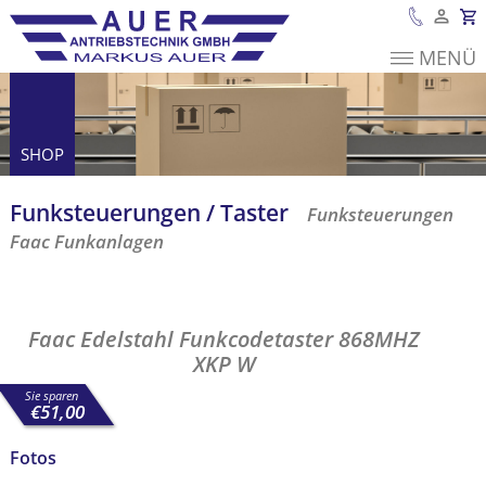
MENÜ
Es befinden sich
keine Produkte im
Warenkorb.
SHOP
Funk­steuerungen / Taster
Funksteuerungen
Faac Funkanlagen
Faac Edelstahl Funkcodetaster 868MHZ XKP
W
Faac Edelstahl Funkcodetaster 868MHZ
XKP W
Sie sparen
€
51,00
Fotos