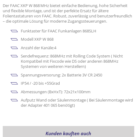
Der FAAC XKP W 868 MHz bietet einfache Bedienung, hohe Sicherheit
und flexible Montage, und ist der perfekte Ersatz für ältere
Folientastaturen von FAAC. Robust, zuverlässig und benutzerfreundlich
– die optimale Lösung für moderne Zugangssteuerungen.
Funktaster für FAAC Funkanlagen 868SLH
Modell XKP W 868
Anzahl der Kanäle:4
Sendefrequenz: 868MHz mit Rolling Code System ( Nicht
Kompatibel mit Fixcode wie DS oder anderen 868MHz
Systemen von weiteren Herstellern)
Spannungsversorung: 2x Batterie 3V CR 2450
IP54 / -20 bis +55Grad
Abmessungen (BxHxT): 72x21x100mm
Aufputz Wand oder Säulenmontage ( Bei Säulenmontage wird
der Adapter 401 065 benötigt)
Kunden kauften auch