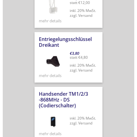
statt
€
12,00
inkl. 20% MwSt.
zzgl. Versand
mehr details
Entriegelungsschlüssel
Dreikant
€
3,80
statt
€
4,80
inkl. 20% MwSt.
zzgl. Versand
mehr details
Handsender TM1/2/3
-868MHz - DS
(Codierschalter)
inkl. 20% MwSt.
zzgl. Versand
mehr details