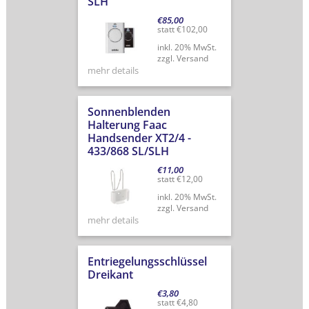
SLH
€
85,00
statt
€
102,00
inkl. 20% MwSt.
zzgl. Versand
mehr details
Sonnenblenden
Halterung Faac
Handsender XT2/4 -
433/868 SL/SLH
€
11,00
statt
€
12,00
inkl. 20% MwSt.
zzgl. Versand
mehr details
Entriegelungsschlüssel
Dreikant
€
3,80
statt
€
4,80