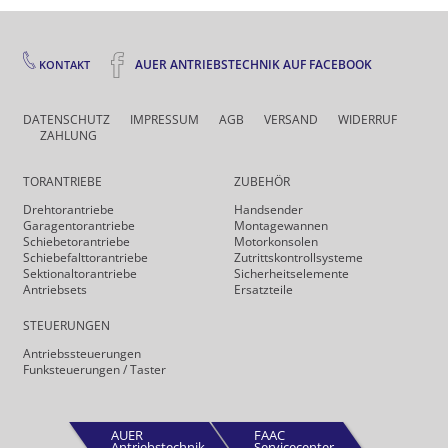
AUER ANTRIEBSTECHNIK AUF FACEBOOK
KONTAKT
DATENSCHUTZ
IMPRESSUM
AGB
VERSAND
WIDERRUF
ZAHLUNG
TORANTRIEBE
ZUBEHÖR
Drehtor­antriebe
Handsender
Garagentorantriebe
Montagewannen
Schiebetorantriebe
Motorkonsolen
Schiebefalt­torantriebe
Zutrittskontrollsysteme
Sektionaltorantriebe
Sicherheits­elemente
Antriebsets
Ersatzteile
STEUERUNGEN
Antriebs­steuerungen
Funk­steuerungen / Taster
AUER
FAAC
Antriebstechnik
Servicecenter