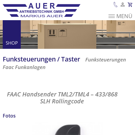
MENÜ
Es befinden sich
keine Produkte im
Warenkorb.
SHOP
Funk­steuerungen / Taster
Funksteuerungen
Faac Funkanlagen
FAAC Handsender TML2/TML4 – 433/868 SLH
Rollingcode
FAAC Handsender TML2/TML4 – 433/868
SLH Rollingcode
Fotos