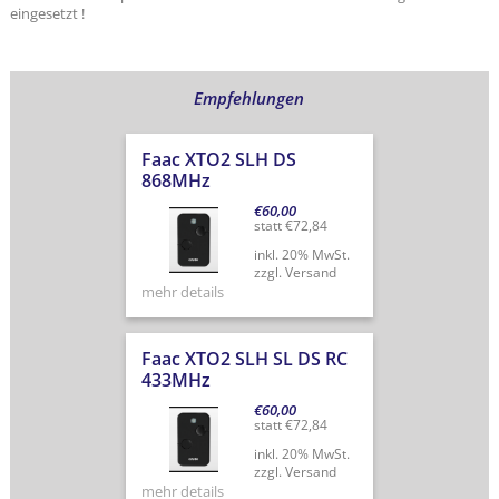
eingesetzt !
Empfehlungen
Faac XTO2 SLH DS
868MHz
€
60,00
statt
€
72,84
inkl. 20% MwSt.
zzgl. Versand
mehr details
Faac XTO2 SLH SL DS RC
433MHz
€
60,00
statt
€
72,84
inkl. 20% MwSt.
zzgl. Versand
mehr details