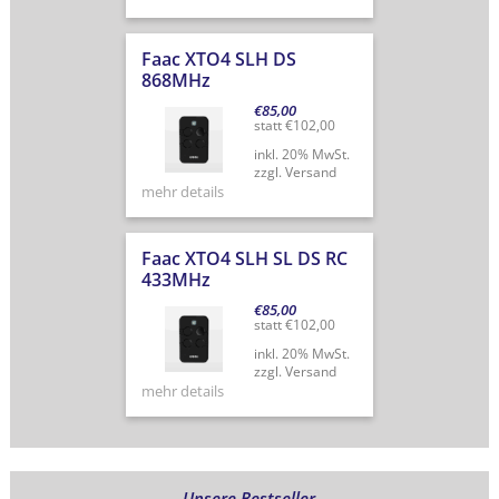
Faac XTO4 SLH DS
868MHz
€
85,00
statt
€
102,00
inkl. 20% MwSt.
zzgl. Versand
mehr details
Faac XTO4 SLH SL DS RC
433MHz
€
85,00
statt
€
102,00
inkl. 20% MwSt.
zzgl. Versand
mehr details
Unsere Bestseller