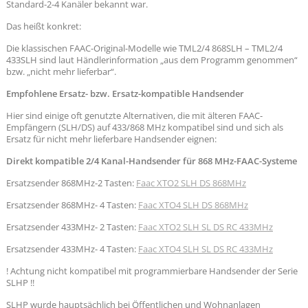
Standard-2-4 Kanäler bekannt war.
Das heißt konkret:
Die klassischen FAAC-Original-Modelle wie TML2/4 868SLH – TML2/4
433SLH sind laut Händlerinformation „aus dem Programm genommen“
bzw. „nicht mehr lieferbar“.
Empfohlene Ersatz- bzw. Ersatz-kompatible Handsender
Hier sind einige oft genutzte Alternativen, die mit älteren FAAC-
Empfängern (SLH/DS) auf 433/868 MHz kompatibel sind und sich als
Ersatz für nicht mehr lieferbare Handsender eignen:
Direkt kompatible 2/4 Kanal-Handsender für 868 MHz-FAAC-Systeme
Ersatzsender 868MHz-2 Tasten:
Faac XTO2 SLH DS 868MHz
Ersatzsender 868MHz- 4 Tasten:
Faac XTO4 SLH DS 868MHz
Ersatzsender 433MHz- 2 Tasten:
Faac XTO2 SLH SL DS RC 433MHz
Ersatzsender 433MHz- 4 Tasten:
Faac XTO4 SLH SL DS RC 433MHz
! Achtung nicht kompatibel mit programmierbare Handsender der Serie
SLHP !!
SLHP wurde hauptsächlich bei Öffentlichen und Wohnanlagen