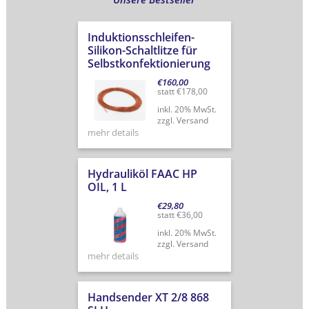
Induktionsschleifen-
Silikon-Schaltlitze für
Selbstkonfektionierung
€
160,00
statt
€
178,00
inkl. 20% MwSt.
zzgl. Versand
mehr details
Hydrauliköl FAAC HP
OIL, 1 L
€
29,80
statt
€
36,00
inkl. 20% MwSt.
zzgl. Versand
mehr details
Handsender XT 2/8 868