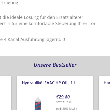
ertragung
die ideale Lösung für den Ersatz älterer
rhin für eine komfortable Steuerung Ihrer Tor-
e 4 Kanal Ausführung lagernd !!
Unsere Bestseller
Hydrauliköl FAAC HP OIL, 1 L
Han
€
29,80
statt
€
36,00
inkl. 20% MwSt.