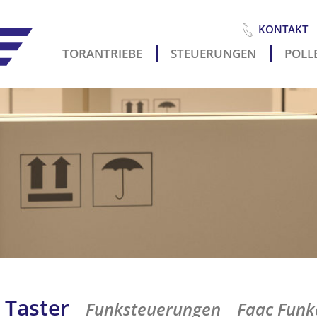
KONTAKT
TORANTRIEBE
STEUERUNGEN
POLLE
Es
i
 Taster
Funksteuerungen
Faac Funk