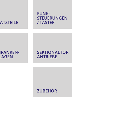
FUNK­
STEUERUNGEN
ATZTEILE
/ TASTER
HRANKEN­
SEKTIONALTOR
LAGEN
ANTRIEBE
ZUBEHÖR