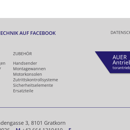
TECHNIK AUF FACEBOOK
DATENSC
ZUBEHÖR
AUER
Antrie
gen
Handsender
torantrieb
/
Montagewannen
Motorkonsolen
Zutrittskontrollsysteme
Sicherheits­elemente
Ersatzteile
dengasse 3, 8101 Gratkorn