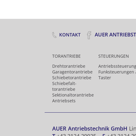
AUER ANTRIEBS
KONTAKT
TORANTRIEBE
STEUERUNGEN
Drehtor­antriebe
Antriebs­steuerun
Garagentorantriebe
Funk­steuerungen 
Schiebetorantriebe
Taster
Schiebefalt­
torantriebe
Sektionaltorantriebe
Antriebsets
AUER Antriebstechnik GmbH
Lin