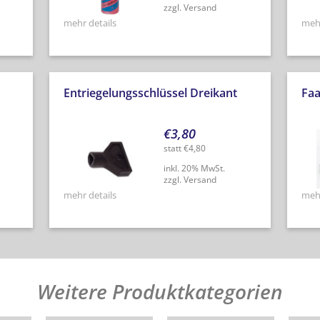
zzgl. Versand
mehr details
mehr
Entriegelungsschlüssel Dreikant
Faa
€
3,80
statt
€
4,80
inkl. 20% MwSt.
zzgl. Versand
mehr details
mehr
Weitere Produktkategorien