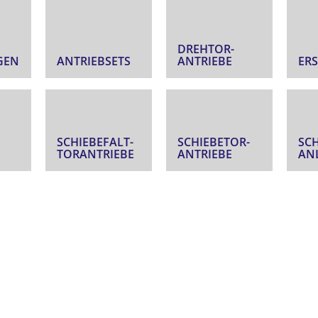
DREHTOR­
GEN
ANTRIEBSETS
ANTRIEBE
ERS
SCHIEBEFALT­
SCHIEBETOR­
SC
TORANTRIEBE
ANTRIEBE
AN