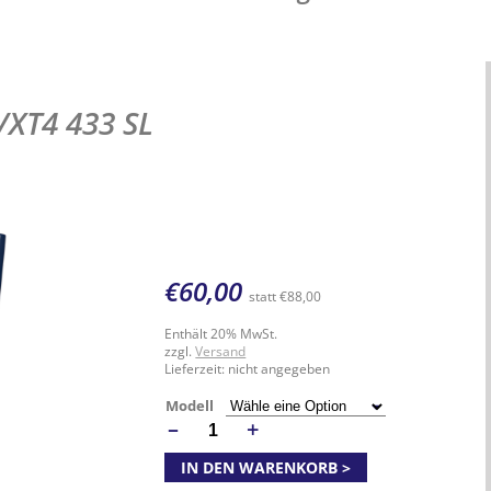
/XT4 433 SL
€
60,00
statt
€
88,00
Enthält 20% MwSt.
zzgl.
Versand
Lieferzeit: nicht angegeben
Modell
–
+
ANZAHL
IN DEN WARENKORB