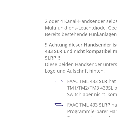
2 oder 4 Kanal-Handsender selbs
Multifunktions-Leuchtdiode. Gee
Bereits bestehende Funkanlage
!! Achtung dieser Handsender 
433 SLR und nicht kompatibel m
SLRP !!
Diese beiden Handsender untersc
Logo und Aufschrift hinten.
FAAC TML 433
SLR
hat 
TM1/TM2/TM3 433SL op
Switch aber nicht kom
FAAC TML 433
SLRP
hat
Programmierbarer Hand