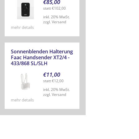
€
85,00
statt
€
102,00
inkl. 20% MwSt.
zzgl. Versand
mehr details
Sonnenblenden Halterung
Faac Handsender XT2/4 -
433/868 SL/SLH
€
11,00
statt
€
12,00
inkl. 20% MwSt.
zzgl. Versand
mehr details