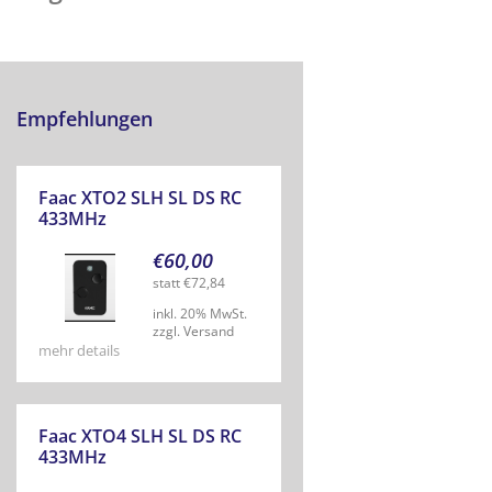
Empfehlungen
Faac XTO2 SLH SL DS RC
433MHz
€
60,00
statt
€
72,84
inkl. 20% MwSt.
zzgl. Versand
mehr details
Faac XTO4 SLH SL DS RC
433MHz