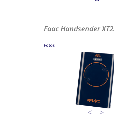
433 SL
Faac Handsender XT2
Fotos
<
>