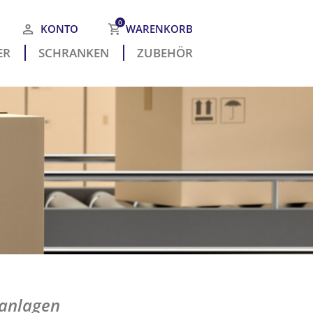
0
KONTO
WARENKORB
R­
SCHRANKEN
ZUBEHÖR
 befinden sich keine Produkte
m Warenkorb.
anlagen
Faac Handsender XT2/XT4