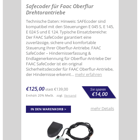
Safecoder für Faac Oberflur
Drehtorantriebe
Technische Daten: Hinweis: SAFEcoder sind
kompatibel mit den Steuerungen E 045 S, E 145,
E 024 S und E 124. Typische Einsatzbereiche:
Der FAAC SafeCoder garantiert eine
zuverlässige, sichere und komfortable
Steuerung Ihrer Oberflur-Antriebe. FAAC
SafeCoder – Hindernisserfassung &
Endlagenerkennung für Oberflur-Antriebe Der
FAAC SafeCoder ist ein original
Sicherheitsdecoder für FAAC Oberflur-Antriebe,
der Hindernisse erkennt…
mehr erfahren
€
125,00
statt
€
139,00
Sie sparen
€
14,00
Enthält 20% MwSt.
zzgl.
Versand
mehr Details
IN DEN WARENKORB