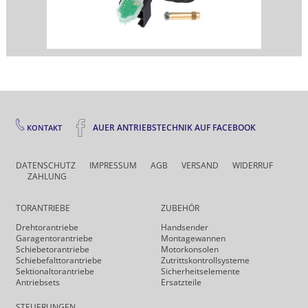
AUER ANTRIEBSTECHNIK AUF FACEBOOK
KONTAKT
DATENSCHUTZ
IMPRESSUM
AGB
VERSAND
WIDERRUF
ZAHLUNG
TORANTRIEBE
ZUBEHÖR
Drehtor­antriebe
Handsender
Garagentorantriebe
Montagewannen
Schiebetorantriebe
Motorkonsolen
Schiebefalt­torantriebe
Zutrittskontrollsysteme
Sektionaltorantriebe
Sicherheits­elemente
Antriebsets
Ersatzteile
STEUERUNGEN