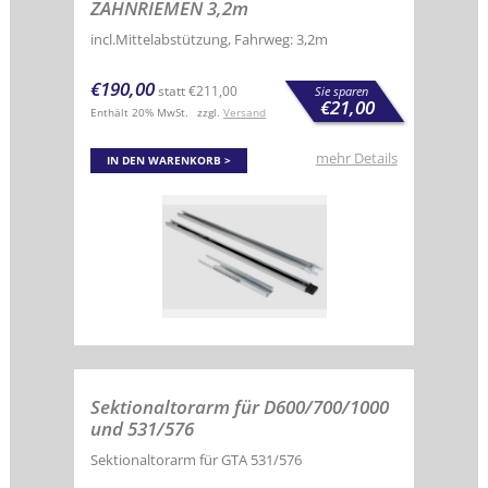
ZAHNRIEMEN 3,2m
incl.Mittelabstützung, Fahrweg: 3,2m
€
190,00
statt
€
211,00
Sie sparen
€
21,00
Enthält 20% MwSt.
zzgl.
Versand
mehr Details
IN DEN WARENKORB
Sektionaltorarm für D600/700/1000
und 531/576
Sektionaltorarm für GTA 531/576