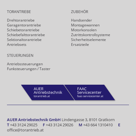
TORANTRIEBE
ZUBEHÖR
Drehtor­antriebe
Handsender
Garagentorantriebe
Montagewannen
Schiebetorantriebe
Motorkonsolen
Schiebefalt­torantriebe
Zutrittskontrollsysteme
Sektionaltorantriebe
Sicherheits­elemente
Antriebsets
Ersatzteile
STEUERUNGEN
Antriebs­steuerungen
Funk­steuerungen / Taster
AUER
FAAC
Antriebstechnik
Servicecenter
torantrieb.at
faac-servicecenter.at
AUER Antriebstechnik GmbH
Lindengasse 3, 8101 Gratkorn
T
+43 3124 29025
F
+43 3124 29026
M
+43 664 1310410
E
office@torantrieb.at