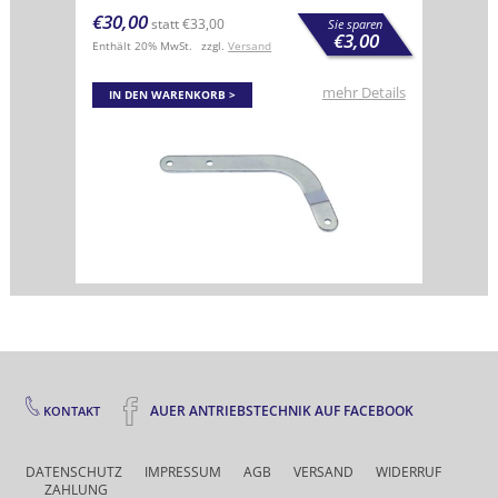
€
30,00
statt
€
33,00
Sie sparen
€
3,00
Enthält 20% MwSt.
zzgl.
Versand
mehr Details
IN DEN WARENKORB
AUER ANTRIEBSTECHNIK AUF FACEBOOK
KONTAKT
DATENSCHUTZ
IMPRESSUM
AGB
VERSAND
WIDERRUF
ZAHLUNG