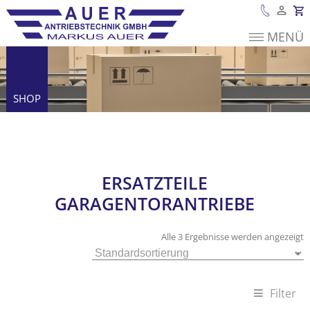
MENÜ
Es befinden sich
keine Produkte im
Warenkorb.
SHOP
Ersatzteile Garagentorantriebe
ERSATZTEILE
GARAGENTORANTRIEBE
Alle 3 Ergebnisse werden angezeigt
Filter