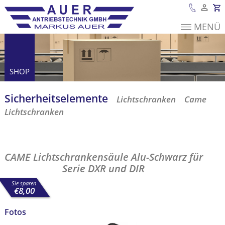
MENÜ
Es befinden sich
keine Produkte im
Warenkorb.
SHOP
Sicherheits­elemente
Lichtschranken
Came
Lichtschranken
CAME Lichtschrankensäule Alu-Schwarz für Serie
DXR und DIR
CAME Lichtschrankensäule Alu-Schwarz für
Serie DXR und DIR
Sie sparen
€
8,00
Fotos