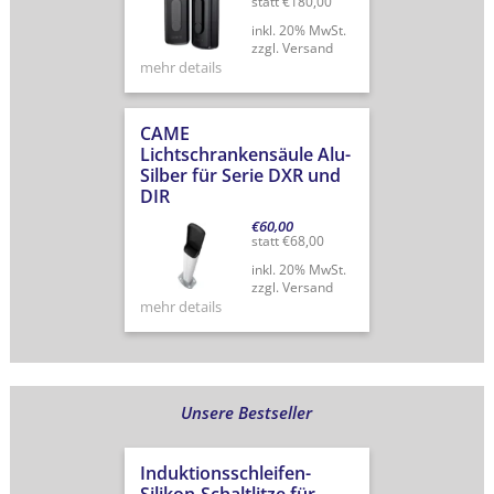
statt
€
180,00
inkl. 20% MwSt.
zzgl. Versand
mehr details
CAME
Lichtschrankensäule Alu-
Silber für Serie DXR und
DIR
€
60,00
statt
€
68,00
inkl. 20% MwSt.
zzgl. Versand
mehr details
Unsere Bestseller
Induktionsschleifen-