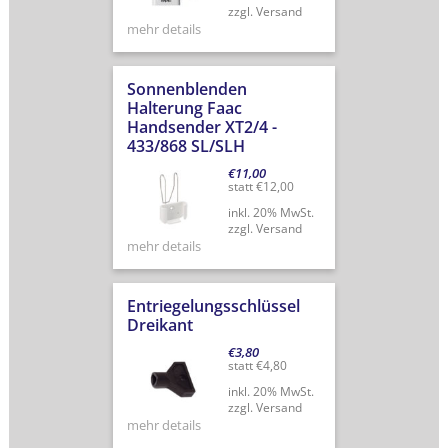
zzgl. Versand
mehr details
Sonnenblenden
Halterung Faac
Handsender XT2/4 -
433/868 SL/SLH
€
11,00
statt
€
12,00
inkl. 20% MwSt.
zzgl. Versand
mehr details
Entriegelungsschlüssel
Dreikant
€
3,80
statt
€
4,80
inkl. 20% MwSt.
zzgl. Versand
mehr details