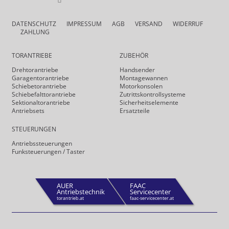
DATENSCHUTZ
IMPRESSUM
AGB
VERSAND
WIDERRUF
ZAHLUNG
TORANTRIEBE
ZUBEHÖR
Drehtor­antriebe
Handsender
Garagentorantriebe
Montagewannen
Schiebetorantriebe
Motorkonsolen
Schiebefalt­torantriebe
Zutrittskontrollsysteme
Sektionaltorantriebe
Sicherheits­elemente
Antriebsets
Ersatzteile
STEUERUNGEN
Antriebs­steuerungen
Funk­steuerungen / Taster
AUER
FAAC
Antriebstechnik
Servicecenter
torantrieb.at
faac-servicecenter.at