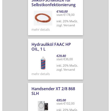
Silikon-Schaltlitze für
Selbstkonfektionierung
€
160,00
statt
€
178,00
inkl. 20% MwSt.
zzgl. Versand
mehr details
Hydrauliköl FAAC HP
OIL, 1 L
€
29,80
statt
€
36,00
inkl. 20% MwSt.
zzgl. Versand
mehr details
Handsender XT 2/8 868
SLH
€
85,00
statt
€
102,00
inkl. 20% MwSt.