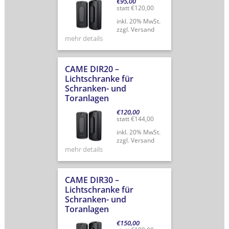
€
95,00
statt
€
120,00
inkl. 20% MwSt.
zzgl. Versand
mehr details
CAME DIR20 –
Lichtschranke für
Schranken- und
Toranlagen
€
120,00
statt
€
144,00
inkl. 20% MwSt.
zzgl. Versand
mehr details
CAME DIR30 –
Lichtschranke für
Schranken- und
Toranlagen
€
150,00