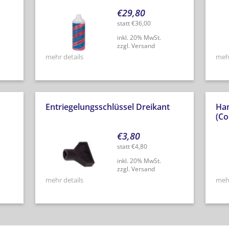
€
29,80
statt
€
36,00
inkl. 20% MwSt.
zzgl. Versand
mehr details
mehr
Entriegelungsschlüssel Dreikant
Ha
(Co
€
3,80
statt
€
4,80
inkl. 20% MwSt.
zzgl. Versand
mehr details
mehr