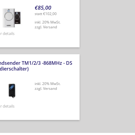
€
85,00
statt
€
102,00
inkl. 20% MwSt.
zzgl. Versand
 details
ndsender TM1/2/3 -868MHz - DS
dierschalter)
inkl. 20% MwSt.
zzgl. Versand
 details