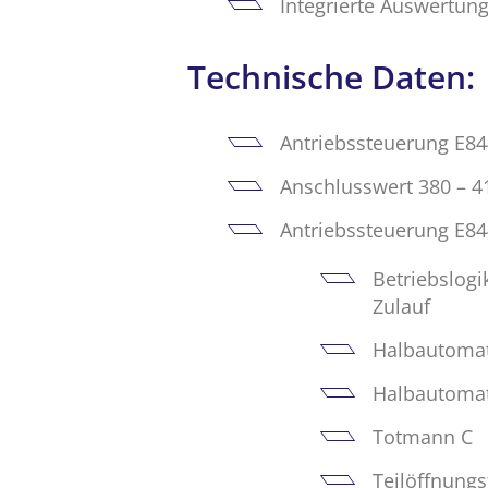
Integrierte Auswertung
Technische Daten:
Antriebssteuerung E844
Anschlusswert 380 – 41
Antriebssteuerung E8
Betriebslogi
Zulauf
Halbautomati
Halbautomat
Totmann C
Teilöffnungs