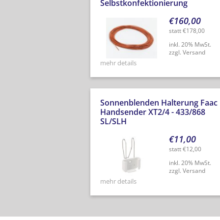
Selbstkonfektionierung
€
160,00
statt
€
178,00
inkl. 20% MwSt.
zzgl. Versand
mehr details
Sonnenblenden Halterung Faac
Handsender XT2/4 - 433/868
SL/SLH
€
11,00
statt
€
12,00
inkl. 20% MwSt.
zzgl. Versand
mehr details