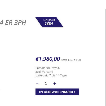
44 ER 3PH
Sie sparen
€
384
€
1.980,00
statt
€
2.364,00
Enthält 20% MwSt.
zzgl.
Versand
Lieferzeit: 7 bis 14 Tage
–
+
ANZAHL
IN DEN WARENKORB