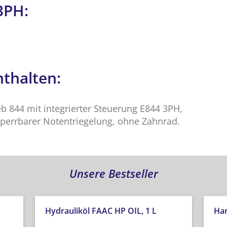
3PH:
thalten:
b 844 mit integrierter Steuerung E844 3PH,
perrbarer Notentriegelung, ohne Zahnrad.
Unsere Bestseller
Hydrauliköl FAAC HP OIL, 1 L
Han