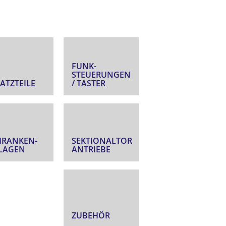
FUNK­
STEUERUNGEN
ATZTEILE
/ TASTER
HRANKEN­
SEKTIONALTOR
LAGEN
ANTRIEBE
ZUBEHÖR