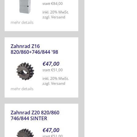
statt
€
84,00
inkl. 20% MwSt.
zzgl. Versand
mehr details
Zahnrad Z16
820/860+746/844 '98
€
47,00
statt
€
51,00
inkl. 20% MwSt.
zzgl. Versand
mehr details
Zahnrad Z20 820/860
746/844 SINTER
€
47,00
statt
€
51,00