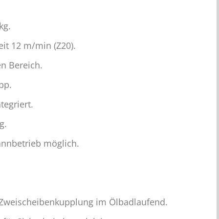
kg.
it 12 m/min (Z20).
en Bereich.
pp.
egriert.
g.
nnbetrieb möglich.
e Zweischeibenkupplung im Ölbadlaufend.