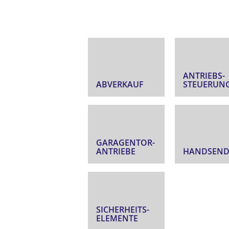
ANTRIEBS­
ABVERKAUF
STEUERUN
GARAGENTOR­
ANTRIEBE
HANDSEND
SICHERHEITS­
ELEMENTE