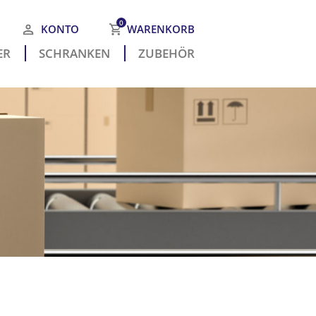
0
KONTO
WARENKORB
R­
SCHRANKEN
ZUBEHÖR
 befinden sich keine Produkte
m Warenkorb.