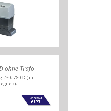
D ohne Trafo
g 230. 780 D (im
egriert).
Sie sparen
€
100