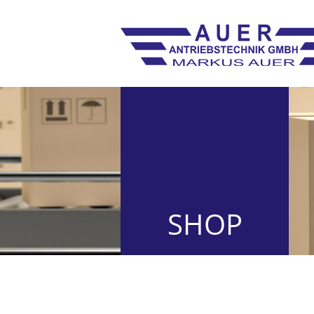
SHOP
Ersatzteile Schiebetorantriebe