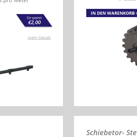
s pro Meter
IN DEN WARENKORB
Sie sparen
€
2,00
mehr Details
Schiebetor- St