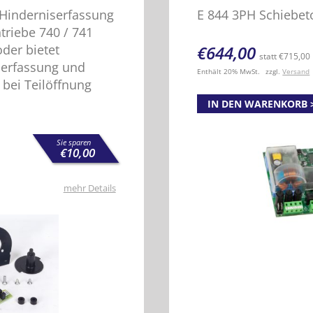
 Hinderniserfassung
E 844 3PH Schiebet
ntriebe 740 / 741
der bietet
€
644,00
statt
€
715,00
serfassung und
Enthält 20% MwSt.
zzgl.
Versand
 bei Teilöffnung
IN DEN WARENKORB
Sie sparen
€
10,00
mehr Details