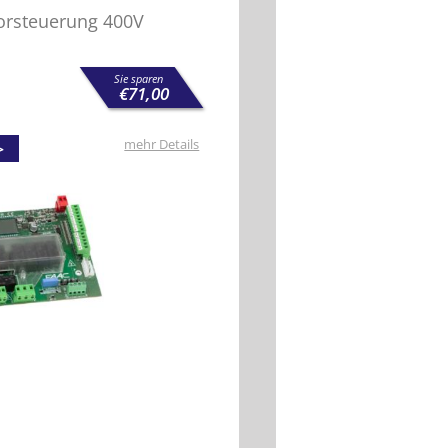
orsteuerung 400V
Sie sparen
€
71,00
mehr Details