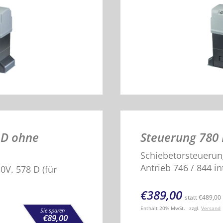
 D ohne
Steuerung 780 
Schiebetorsteuerun
Antrieb 746 / 844 int
V. 578 D (für
€
389,00
statt
€
489,00
Enthält 20% MwSt.
zzgl.
Versand
Sie sparen
€
89,00