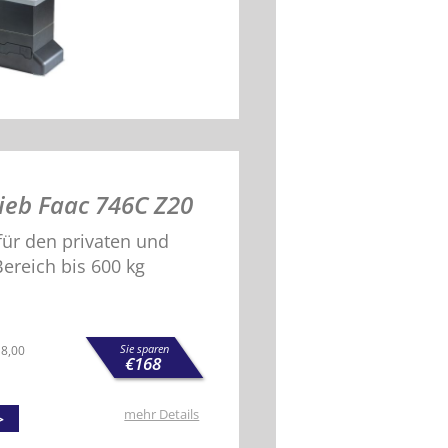
ieb Faac 746C Z20
für den privaten und
ereich bis 600 kg
Sie sparen
18,00
€
168
mehr Details