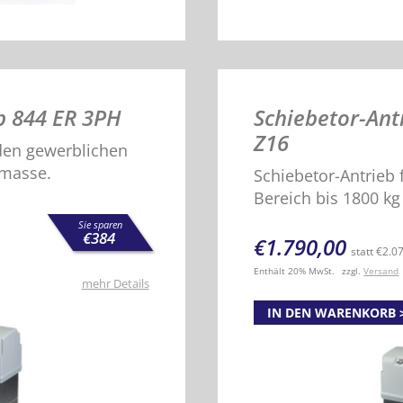
b 844 ER 3PH
Schiebetor-Ant
Z16
 den gewerblichen
rmasse.
Schiebetor-Antrieb 
Bereich bis 1800 k
Sie sparen
€
384
€
1.790,00
statt
€
2.0
Enthält 20% MwSt.
zzgl.
Versand
mehr Details
IN DEN WARENKORB