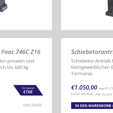
 Faac 746C Z16
Schiebetorantr
 den privaten und
Schiebetor-Antrieb 
ch bis 600 kg
kleingewerblichen B
Tormasse.
€
1.050,00
Sie sparen
statt
€
1.2
€
168
Enthält 20% MwSt.
zzgl.
Versand
mehr Details
IN DEN WARENKORB