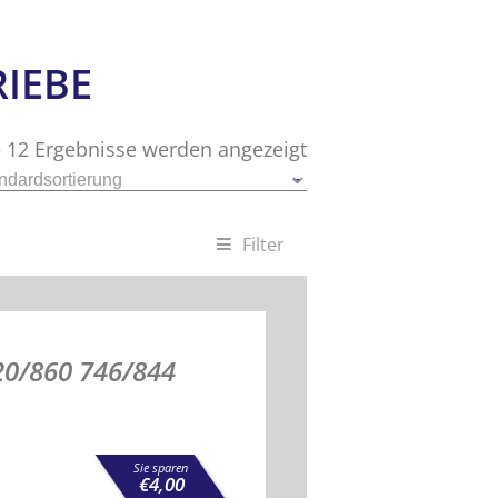
RIEBE
e 12 Ergebnisse werden angezeigt
Filter
20/860 746/844
Sie sparen
€
4,00