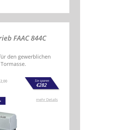
rieb FAAC 844C
für den gewerblichen
g Tormasse.
Sie sparen
72,00
€
282
mehr Details