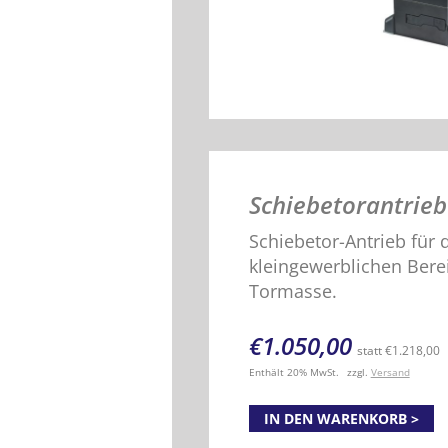
Schiebetorantrieb
Schiebetor-Antrieb für
kleingewerblichen Berei
Tormasse.
€
1.050,00
statt
€
1.218,00
Enthält 20% MwSt.
zzgl.
Versand
IN DEN WARENKORB