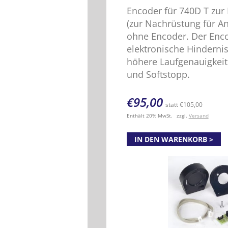
Encoder für 740D T zur
(zur Nachrüstung für A
ohne Encoder. Der Enco
elektronische Hinderni
höhere Laufgenauigkeit
und Softstopp.
€
95,00
statt
€
105,00
Enthält 20% MwSt.
zzgl.
Versand
IN DEN WARENKORB