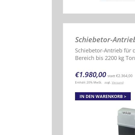
Schiebetor-Antrie
Schiebetor-Antrieb für
Bereich bis 2200 kg To
€
1.980,00
statt
€
2.364,00
Enthält 20% MwSt.
zzgl.
Versand
IN DEN WARENKORB