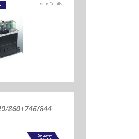
mehr Details
20/860+746/844
Sie sparen