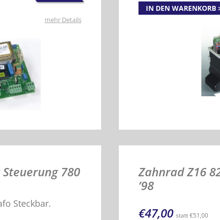
IN DEN WARENKORB
mehr Details
 Steuerung 780
Zahnrad Z16 8
’98
fo Steckbar.
€
47,00
statt
€
51,00