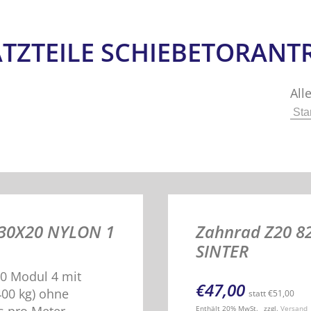
TZTEILE SCHIEBETORANT
All
 30X20 NYLON 1
Zahnrad Z20 8
SINTER
0 Modul 4 mit
€
47,00
 400 kg) ohne
statt
€
51,00
Enthält 20% MwSt.
zzgl.
Versand