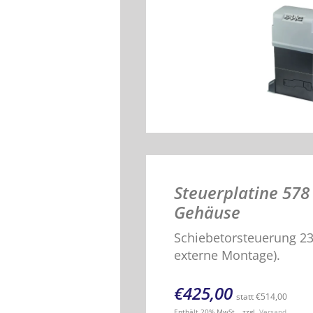
Steuerplatine 578
Gehäuse
Schiebetorsteuerung 230
externe Montage).
€
425,00
statt
€
514,00
Enthält 20% MwSt.
zzgl.
Versand