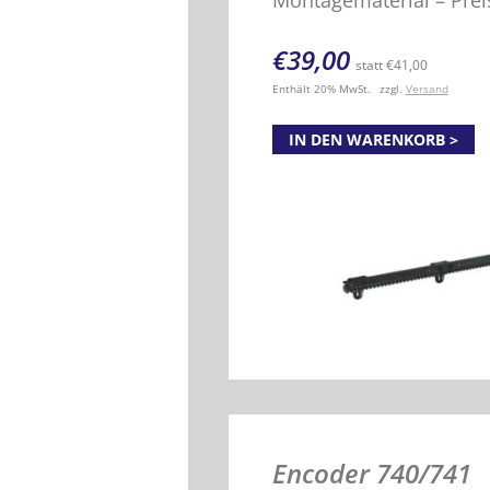
Montagematerial – Prei
€
39,00
statt
€
41,00
Enthält 20% MwSt.
zzgl.
Versand
IN DEN WARENKORB
Encoder 740/741